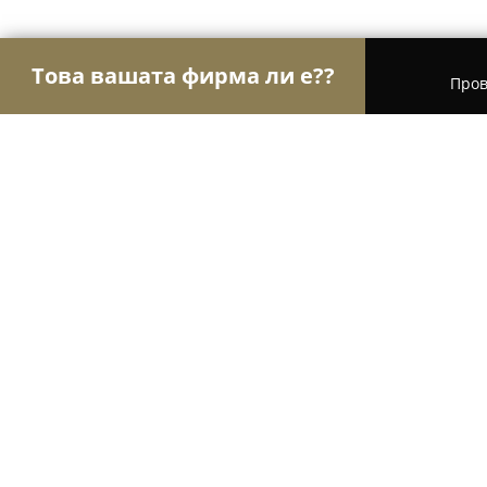
Това вашата фирма ли е??
Пров
Орли Храна
Магазини за алкохол, Млечни про
Месарница - Скара АЛ Мустафа
8.8
(151)
София, бул. „Христо Ботев“ 98А
Покажи телефонния номер