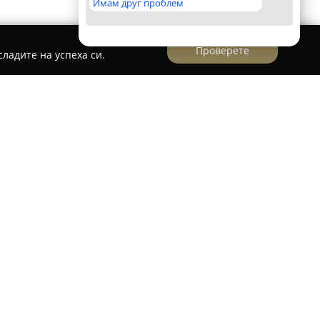
Имам друг проблем
Проверете
ладите на успеха си.
 Мустафа
исто Ботев“ 98А в София,
Месарница - Скара
то популярен избор за прясно месо и
иалитети. Това заведение успешно интегрира
месарница с уменията на скараджийското
нообразие от вкусове и кулинарни
състват множество супи, апетитни шишчета,
кто и различни разядки, сред които се отличава