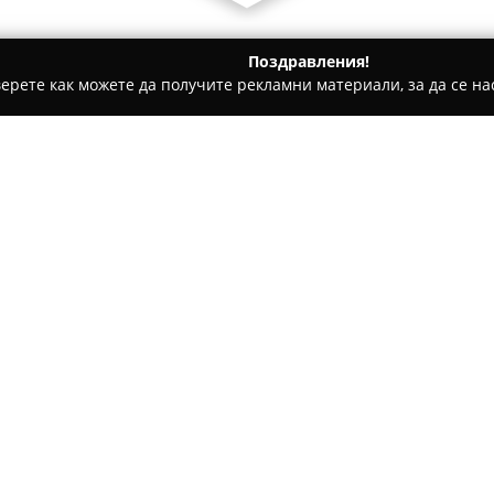
Поздравления!
ерете как можете да получите рекламни материали, за да се нас
дукти, Плодове и зеленчуци - София
Месарница - Скара АЛ
Относно компанията:
Намираща се на булевард „Хр
АЛ Мустафа
се е наложила ка
внимателно приготвени спец
традициите на класическата 
изкуство, предоставяйки раз
преживявания. В менюто при
сандвичи с арабска питка, ка
хумусът.