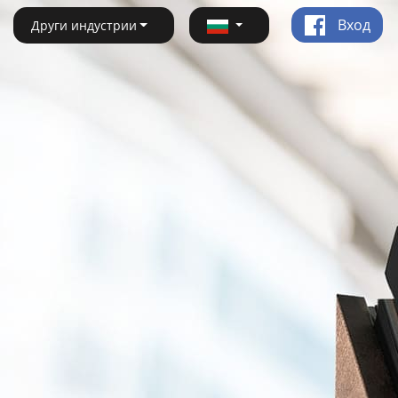
Вход
Други индустрии