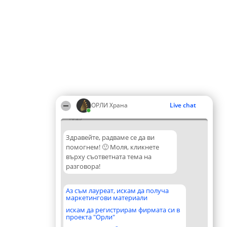
ОРЛИ Храна
Live chat
16:23
Здравейте, радваме се да ви
помогнем! 🙂 Моля, кликнете
върху съответната тема на
разговора!
Аз съм лауреат, искам да получа
маркетингови материали
искам да регистрирам фирмата си в
проекта "Орли"