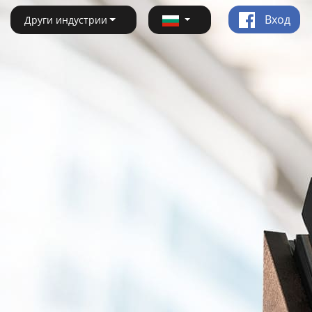
Вход
Други индустрии