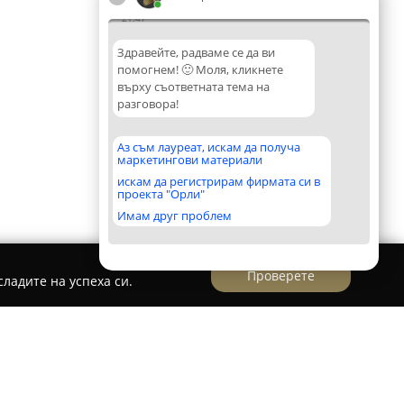
21:47
Здравейте, радваме се да ви
помогнем! 🙂 Моля, кликнете
върху съответната тема на
разговора!
Аз съм лауреат, искам да получа
маркетингови материали
искам да регистрирам фирмата си в
проекта "Орли"
Имам друг проблем
Проверете
ладите на успеха си.