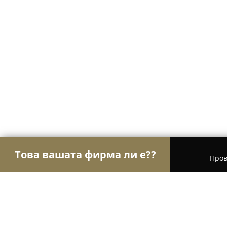
Това вашата фирма ли е??
Пров
Орли Храна
Магазини за алкохол, Млечни про