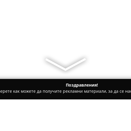
Поздравления!
ерете как можете да получите рекламни материали, за да се нас
дукти, Плодове и зеленчуци - София
Месарница Плиска