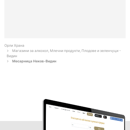
Орли Храна
Магазини за алкохол, Млечни продукти, Плодове и зеленчуци -
Видин
Месарница Неков-Видин