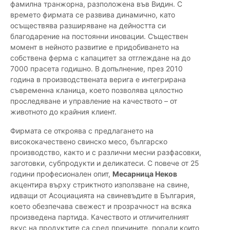
фамилна транжорна, разположена във Видин. С
времето фирмата се развива динамично, като
осъществява разширяване на дейността си
благодарение на постоянни иновации. Съществен
момент в нейното развитие е придобиването на
собствена ферма с капацитет за отглеждане на до
7000 прасета годишно. В допълнение, през 2010
година в производствената верига е интегрирана
съвременна кланица, което позволява цялостно
проследяване и управление на качеството – от
животното до крайния клиент.
Фирмата се откроява с предлагането на
висококачествено свинско месо, българско
производство, както и с различни месни разфасовки,
заготовки, субпродукти и деликатеси. С повече от 25
години професионален опит,
Месарница Неков
акцентира върху стриктното използване на свине,
идващи от Асоциацията на свиневъдите в България,
което обезпечава свежест и прозрачност на всяка
произведена партида. Качеството и отличителният
вкус на продуктите са сред причините, поради които