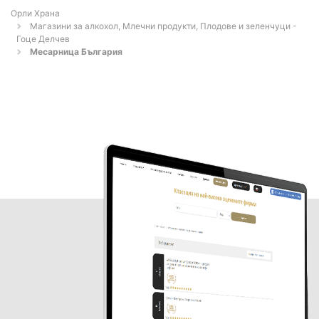
Орли Храна
Магазини за алкохол, Млечни продукти, Плодове и зеленчуци -
Гоце Делчев
Месарница България