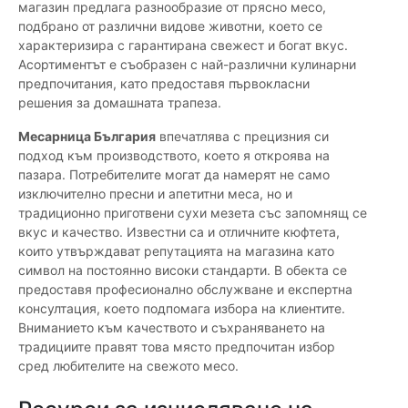
магазин предлага разнообразие от прясно месо,
подбрано от различни видове животни, което се
характеризира с гарантирана свежест и богат вкус.
Асортиментът е съобразен с най-различни кулинарни
предпочитания, като предоставя първокласни
решения за домашната трапеза.
Месарница България
впечатлява с прецизния си
подход към производството, което я откроява на
пазара. Потребителите могат да намерят не само
изключително пресни и апетитни меса, но и
традиционно приготвени сухи мезета със запомнящ се
вкус и качество. Известни са и отличните кюфтета,
които утвърждават репутацията на магазина като
символ на постоянно високи стандарти. В обекта се
предоставя професионално обслужване и експертна
консултация, което подпомага избора на клиентите.
Вниманието към качеството и съхраняването на
традициите правят това място предпочитан избор
сред любителите на свежото месо.