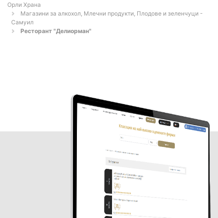
Орли Храна
Магазини за алкохол, Млечни продукти, Плодове и зеленчуци -
Самуил
Ресторант "Делиорман"