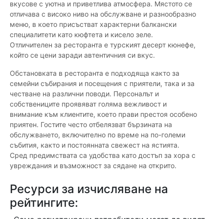
вкусове с уютна и приветлива атмосфера. Мястото се
отличава с високо ниво на обслужване и разнообразно
меню, в което присъстват характерни балкански
специалитети като кюфтета и кисело зеле.
Отличителен за ресторанта е турският десерт кюнефе,
който се цени заради автентичния си вкус.
Обстановката в ресторанта е подходяща както за
семейни събирания и посещения с приятели, така и за
честване на различни поводи. Персоналът и
собствениците проявяват голяма вежливост и
внимание към клиентите, което прави престоя особено
приятен. Гостите често отбелязват бързината на
обслужването, включително по време на по-големи
събития, както и постоянната свежест на ястията.
Сред предимствата са удобства като достъп за хора с
увреждания и възможност за сядане на открито.
Ресурси за изчисляване на
рейтингите: