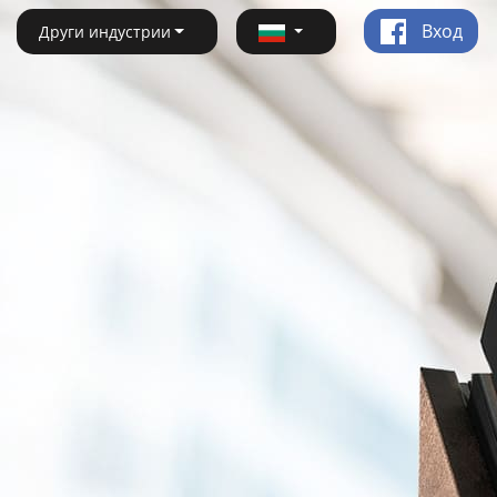
Вход
Други индустрии