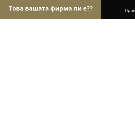
Това вашата фирма ли е??
Пров
Орли Храна
Магазини за алкохол, Млечни про
Мандра МЕРИ Езерче - Млечни пр
8.4
(12)
Езерче, Стопански двор
Покажи телефонния номер