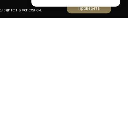
Проверете
ладите на успеха си.
- Млечни продукти
ло Езерче, Разградска област, и е добре
а качествени млечни продукти. Основната й
 на различни видове млечни изделия, които се
и свежест. Компанията прилага строг контрол
т фермите и обхващайки всеки етап от
одукт.
ежими вкусови характеристики и позволява
та производствена верига.
Мандра МЕРИ
 основава на доказани във времето рецепти,
ния профил на млечните й продукти. Често