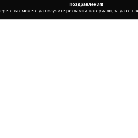
Поздравления!
ерете как можете да получите рекламни материали, за да се нас
дукти, Плодове и зеленчуци - Езерче
Мандра МЕРИ Езерче 
одукти
Относно компанията:
Мандра МЕРИ
се намира в се
известна с производството н
дейност обхваща изработката
отличават с автентичен вкус 
на суровините, започвайки о
производството до готовия пр
Този процес осигурява забел
пълна проследимост на цяла
спазва високи стандарти и се
което допринася за характер