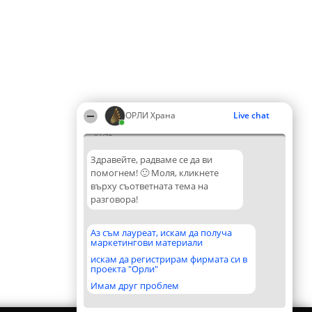
ОРЛИ Храна
Live chat
01:42
Здравейте, радваме се да ви
помогнем! 🙂 Моля, кликнете
върху съответната тема на
разговора!
Аз съм лауреат, искам да получа
маркетингови материали
искам да регистрирам фирмата си в
проекта "Орли"
Имам друг проблем