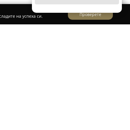
Проверете
ладите на успеха си.
с представлява характерно място, което
и топла, приятелска атмосфера. Намиращо се
рдено като важен участник в културните събития
лява с уют и изисканост, като помещението е
а предоставя релаксиращ опит на
с специално внимание и любезност. Barbossa
дарение на богатата си колекция от над 150
обща възраст надвишава 450 години. Тази