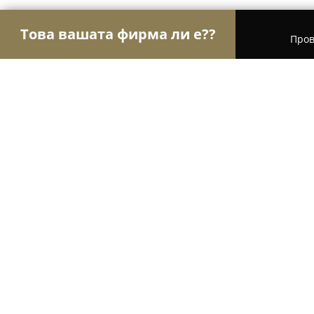
Това вашата фирма ли е??
Пров
Орли Храна
Магазини за алкохол, Млечни про
Barbossa
9.4
(1404)
Бургас, Burgas
Покажи телефонния номер