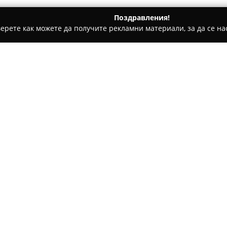
Поздравления!
ерете как можете да получите рекламни материали, за да се нас
дукти, Плодове и зеленчуци - Бургас
Barbossa
Относно компанията:
Заведението
Barbossa
в Бурга
съчетава стилна обстановка 
на ул. Сердика 2Б, то е утвъ
на града. Интериорът впечат
старателно аранжирано, за д
посетителите.
Обслужването се отличава съ
придобива популярност благо
разновидности уиски, чиято 