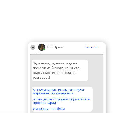
ОРЛИ Храна
Live chat
02:40
Здравейте, радваме се да ви
помогнем! 🙂 Моля, кликнете
върху съответната тема на
разговора!
Аз съм лауреат, искам да получа
маркетингови материали
искам да регистрирам фирмата си в
проекта "Орли"
Имам друг проблем