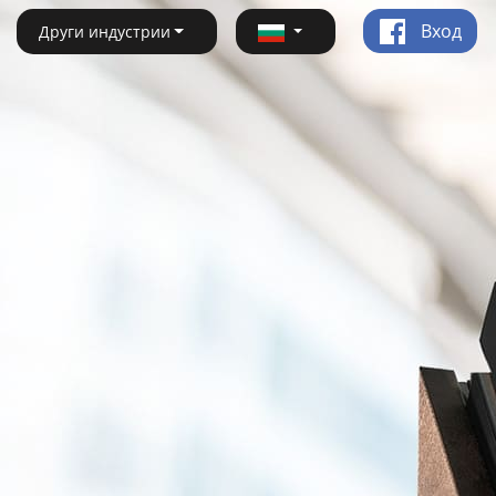
Вход
Други индустрии