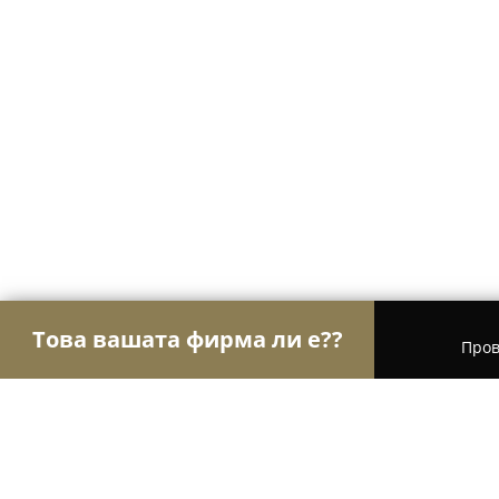
Това вашата фирма ли е??
Пров
Орли Храна
Магазини за алкохол, Млечни пр