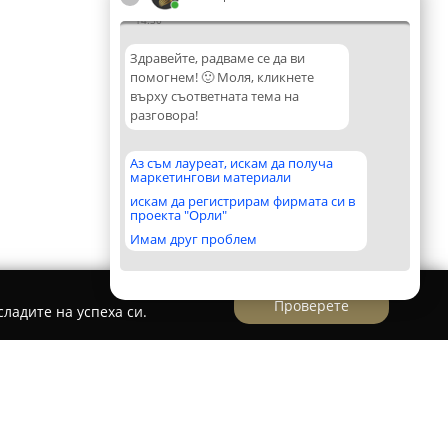
14:30
Здравейте, радваме се да ви
помогнем! 🙂 Моля, кликнете
върху съответната тема на
разговора!
Аз съм лауреат, искам да получа
маркетингови материали
искам да регистрирам фирмата си в
проекта "Орли"
Имам друг проблем
Проверете
ладите на успеха си.
хранителни стоки "Феникс"