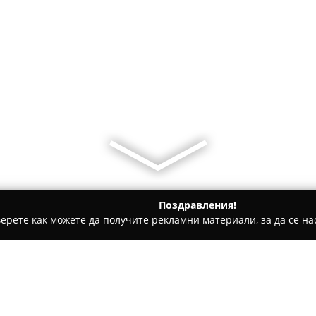
Поздравления!
ерете как можете да получите рекламни материали, за да се нас
одукти, Плодове и зеленчуци - Полски Тръмбеш
Магазин за 