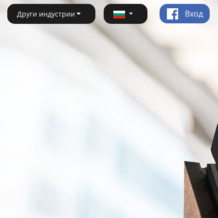
Вход
Други индустрии