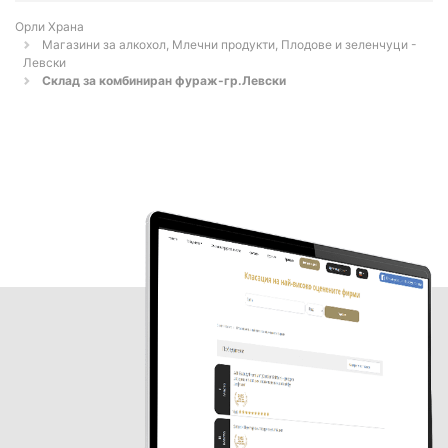
Орли Храна
Магазини за алкохол, Млечни продукти, Плодове и зеленчуци -
Левски
Склад за комбиниран фураж-гр.Левски