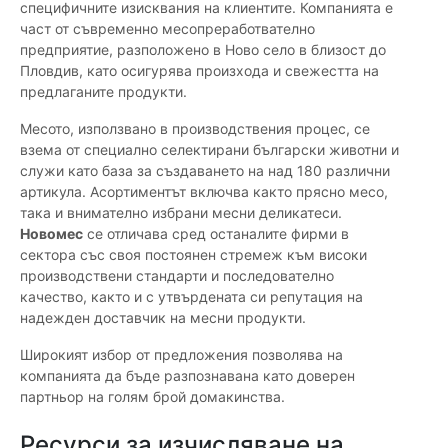
специфичните изисквания на клиентите. Компанията е
част от съвременно месопреработвателно
предприятие, разположено в Ново село в близост до
Пловдив, като осигурява произхода и свежестта на
предлаганите продукти.
Месото, използвано в производствения процес, се
взема от специално селектирани български животни и
служи като база за създаването на над 180 различни
артикула. Асортиментът включва както прясно месо,
така и внимателно избрани месни деликатеси.
Новомес
се отличава сред останалите фирми в
сектора със своя постоянен стремеж към високи
производствени стандарти и последователно
качество, както и с утвърдената си репутация на
надежден доставчик на месни продукти.
Широкият избор от предложения позволява на
компанията да бъде разпознавана като доверен
партньор на голям брой домакинства.
Ресурси за изчисляване на