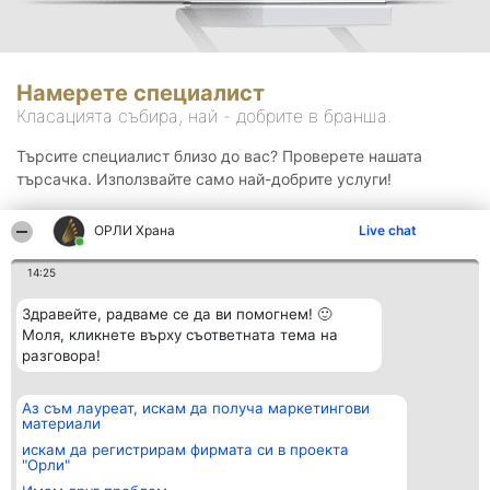
Намерете специалист
Класацията събира, най - добрите в бранша.
Търсите специалист близо до вас? Проверете нашата
търсачка. Използвайте само най-добрите услуги!
ОРЛИ Храна
Live chat
Търсене
14:25
Здравейте, радваме се да ви помогнем! 🙂
Моля, кликнете върху съответната тема на
разговора!
Аз съм лауреат, искам да получа маркетингови
Организатор на
Класация
Контакти
материали
класиране
Победители
Контакти
Beautiful Company S.R.L.
Списък на
искам да регистрирам фирмата си в проекта
BulevardulAleea Timișul De
всички
"Орли"
Sus Nr. 2, Bl. A30, Sc. A, Et.
победители
4, Ap. 13