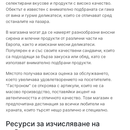
селектирани вкусове и продукти с високо качество.
Обектът е известен с внимателно подбраната си гама
от вина и гурме деликатеси, които се отличават сред
останалите на пазара.
В магазина могат да се намерят разнообразни вносни
сирена и млечни продукти от различни части на
Европа, както и изискани месни деликатеси.
Популярен е и със своите качествени сандвичи, които
са подходящи за бърза закуска или обяд, като се
използват внимателно подбрани продукти.
Мястото получава висока оценка за обслужването,
което увеличава удовлетворението на посетителите.
"Гастроном" се откроява с артикули, които не са
масово производство, поставяйки акцент на
автентичността и отличното качество. Този магазин е
предпочитана дестинация за всички любители на
храната, които търсят нещо различно и специално.
Ресурси за изчисляване на