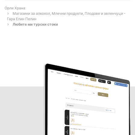
Орли Храна
Магазини за алкохол, Млечни продукти, Плодове и зеленчуци -
Гара Елин Пелин
Любите ми турски стоки