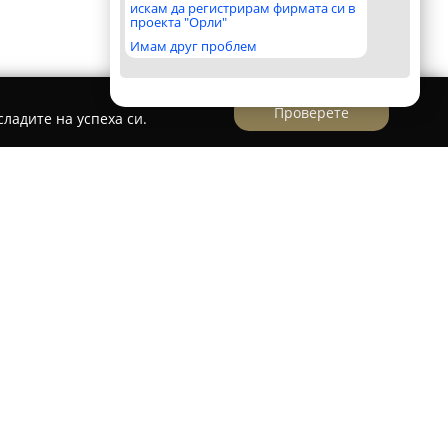
искам да регистрирам фирмата си в
проекта "Орли"
Имам друг проблем
Проверете
ладите на успеха си.
т центъра на столицата София, на живописния
,
ресторант Лебед
се отличава със своята
а, създадена за създаване на незабравими
дходящ за многообразни събития, включително
щи, романтични вечери и специални
териорът следва принципите на Фън Шуй,