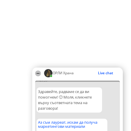
ОРЛИ Храна
Live chat
09:39
Здравейте, радваме се да ви
помогнем! 🙂 Моля, кликнете
върху съответната тема на
разговора!
Аз съм лауреат, искам да получа
маркетингови материали