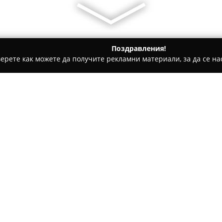
Поздравления!
ерете как можете да получите рекламни материали, за да се нас
дукти, Плодове и зеленчуци - София
Ресторант Лебед
Относно компанията:
Само на няколко километра о
бряг на Панчаревското езеро
красива и вълшебна атмосфер
преживявания. Обектът е по
спокойни обяди, делови сре
празненства като сватби. Ин