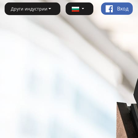
Вход
Други индустрии