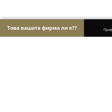
Това вашата фирма ли е??
Пров
Орли Храна
Магазини за алкохол, Млечни про
Ресторант Лебед
9.1
(3021)
София, Sofia