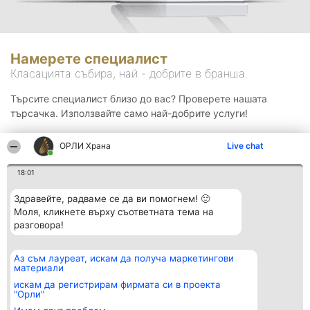
Намерете специалист
Класацията събира, най - добрите в бранша.
Търсите специалист близо до вас? Проверете нашата
търсачка. Използвайте само най-добрите услуги!
ОРЛИ Храна
Live chat
Търсене
18:01
Здравейте, радваме се да ви помогнем! 🙂
Моля, кликнете върху съответната тема на
разговора!
Аз съм лауреат, искам да получа маркетингови
Организатор на
Класация
Контакти
материали
класиране
Победители
Контакти
Beautiful Company S.R.L.
Списък на
искам да регистрирам фирмата си в проекта
BulevardulAleea Timișul De
всички
"Орли"
Sus Nr. 2, Bl. A30, Sc. A, Et.
победители
4, Ap. 13