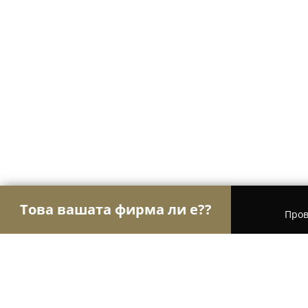
Това вашата фирма ли е??
Пров
Орли Храна
Магазини за алкохол, Млечни про