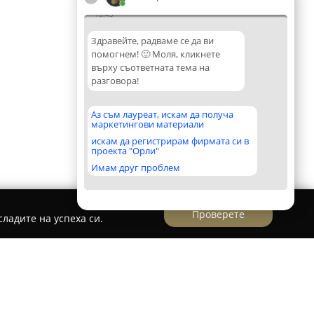
18:45
Здравейте, радваме се да ви
помогнем! 🙂 Моля, кликнете
върху съответната тема на
разговора!
Аз съм лауреат, искам да получа
маркетингови материали
искам да регистрирам фирмата си в
проекта "Орли"
Имам друг проблем
Проверете
ладите на успеха си.
ндра Орешака