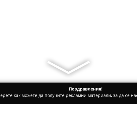
Поздравления!
ерете как можете да получите рекламни материали, за да се нас
дукти, Плодове и зеленчуци - Пазарджик
Кравеферма и Ма