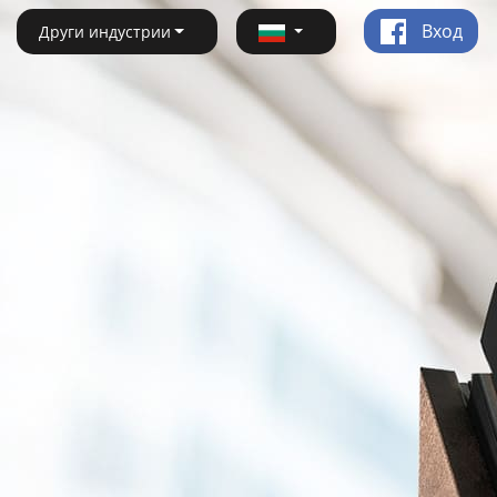
Вход
Други индустрии