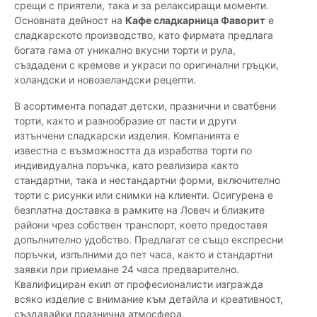
срещи с приятели, така и за релаксиращи моменти.
Основната дейност на
Кафе сладкарница Фаворит
е
сладкарското производство, като фирмата предлага
богата гама от уникално вкусни торти и рула,
създадени с кремове и украси по оригинални гръцки,
холандски и новозеландски рецепти.
В асортимента попадат детски, празнични и сватбени
торти, както и разнообразие от пасти и други
изтънчени сладкарски изделия. Компанията е
известна с възможността да изработва торти по
индивидуална поръчка, като реализира както
стандартни, така и нестандартни форми, включително
торти с рисунки или снимки на клиенти. Осигурена е
безплатна доставка в рамките на Ловеч и близките
райони чрез собствен транспорт, което предоставя
допълнително удобство. Предлагат се също експресни
поръчки, изпълними до пет часа, както и стандартни
заявки при приемане 24 часа предварително.
Квалифициран екип от професионалисти изгражда
всяко изделие с внимание към детайла и креативност,
създавайки празнична атмосфера.