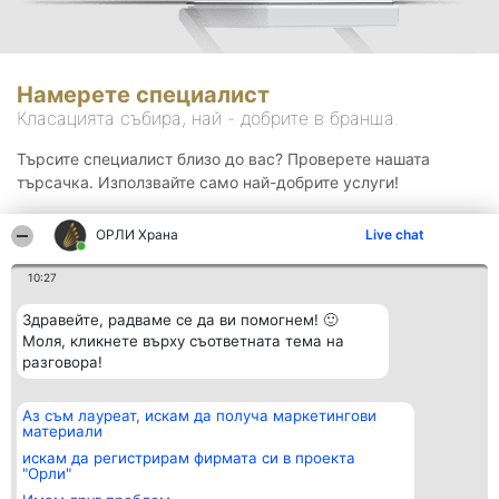
Намерете специалист
Класацията събира, най - добрите в бранша.
Търсите специалист близо до вас? Проверете нашата
търсачка. Използвайте само най-добрите услуги!
ОРЛИ Храна
Live chat
Търсене
10:27
Здравейте, радваме се да ви помогнем! 🙂
Моля, кликнете върху съответната тема на
разговора!
Аз съм лауреат, искам да получа маркетингови
Организатор на
Класация
Контакти
материали
класиране
Победители
Контакти
Beautiful Company S.R.L.
Списък на
искам да регистрирам фирмата си в проекта
BulevardulAleea Timișul De
всички
"Орли"
Sus Nr. 2, Bl. A30, Sc. A, Et.
победители
4, Ap. 13