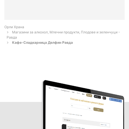
Орли Храна
Магазини за алкохол, Млечни продукти, Плодове и зеленчуци -
Равда
Кафе-Сладкарница Делфин Равда