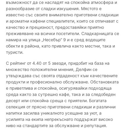
възможност да се насладят на спокойна атмосфера и
разнообразие от сладки изкушения. Мястото е
известно със своите внимателно приготвени сладкиши
и ароматни кафени специалитети, които се отличават с
качество и прецизност, предоставяйки приятно
преживяване на всички посетители. Сладкарницата се
намира на улица „Несебър“ 9 и е сред водещите
обекти в района, като привлича както местни, така и
туристи.
С рейтинг от 4.40 от 5 звезди, придобит на база на
множество положителни мнения, Делфин се
утвърждава със своята отдаденост към качествените
продукти и професионално обслужване. Обстановката
е приветлива и спокойна, осигурявайки подходяща
среда както за сутрешно кафе, така и за следобеден
десерт или спокойна среща с приятели. Богатата
селекция от прясно приготвени сладкиши и различни
напитки засилва уникалното усещане за уют, а
усилията на екипа непрекъснато поддържат високо
ниво на стандартите за обслужване и репутация.