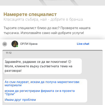
Намерете специалист
Класацията събира, най - добрите в бранша.
Търсите специалист близо до вас? Проверете нашата
търсачка. Използвайте само най-добрите услуги!
ОРЛИ Храна
Live chat
Търсене
11:12
Здравейте, радваме се да ви помогнем! 🙂
Моля, кликнете върху съответната тема на
разговора!
Аз съм лауреат, искам да получа маркетингови
Организатор на
Класация
Контакти
материали
класиране
Победители
Контакти
Beautiful Company S.R.L.
Списък на
искам да регистрирам фирмата си в проекта
BulevardulAleea Timișul De
всички
"Орли"
Sus Nr. 2, Bl. A30, Sc. A, Et.
победители
Имам друг проблем
4, Ap. 13
Правила
București 53-238
Статут/Устав