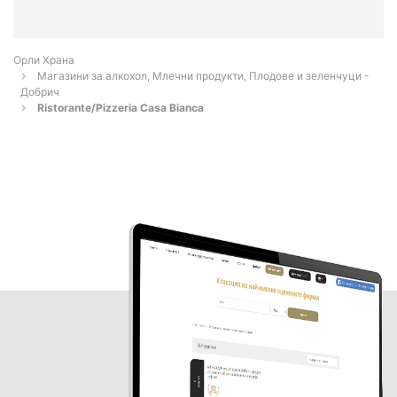
Орли Храна
Магазини за алкохол, Млечни продукти, Плодове и зеленчуци -
Добрич
Ristorante/Pizzeria Casa Bianca