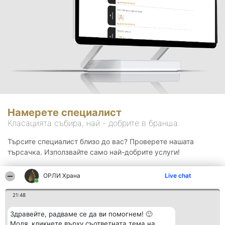
Намерете специалист
Класацията събира, най - добрите в бранша.
Търсите специалист близо до вас? Проверете нашата
търсачка. Използвайте само най-добрите услуги!
ОРЛИ Храна
Live chat
Търсене
21:48
Здравейте, радваме се да ви помогнем! 🙂
Моля, кликнете върху съответната тема на