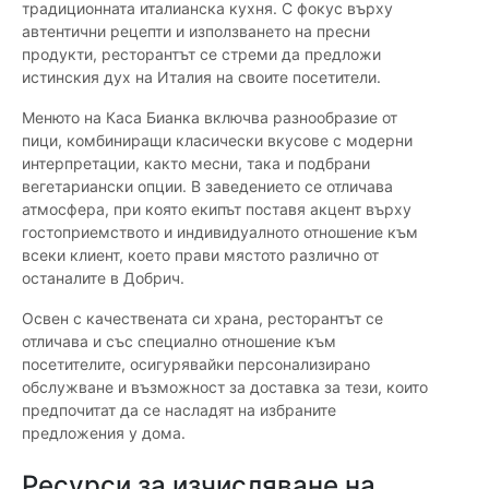
традиционната италианска кухня. С фокус върху
автентични рецепти и използването на пресни
продукти, ресторантът се стреми да предложи
истинския дух на Италия на своите посетители.
Менюто на Каса Бианка включва разнообразие от
пици, комбиниращи класически вкусове с модерни
интерпретации, както месни, така и подбрани
вегетариански опции. В заведението се отличава
атмосфера, при която екипът поставя акцент върху
гостоприемството и индивидуалното отношение към
всеки клиент, което прави мястото различно от
останалите в Добрич.
Освен с качествената си храна, ресторантът се
отличава и със специално отношение към
посетителите, осигурявайки персонализирано
обслужване и възможност за доставка за тези, които
предпочитат да се насладят на избраните
предложения у дома.
Ресурси за изчисляване на