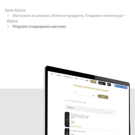
Орли Храна
Магазини за алкохол, Млечни продукти, Плодове и зеленчуци -
Варна
Pinguino сладкарски магазин