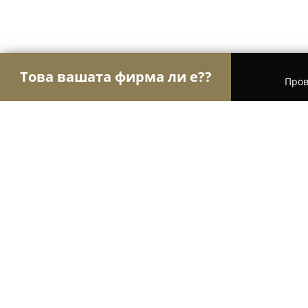
Това вашата фирма ли е??
Пров
Орли Храна
Магазини за алкохол, Млечни пр
El Maxicano
8.7
(63)
Монтана, Montana