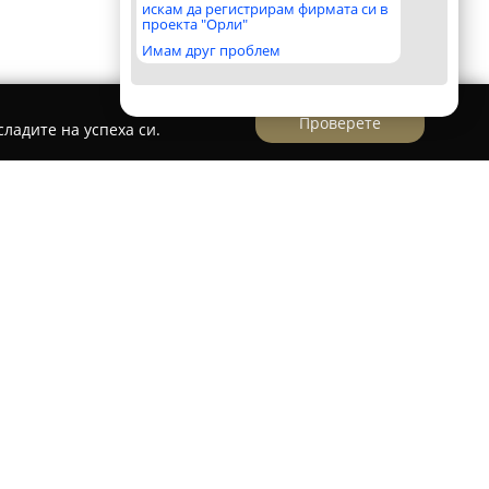
искам да регистрирам фирмата си в
проекта "Орли"
Имам друг проблем
Проверете
ладите на успеха си.
ърдено заведение в Монтана, чийто акцент е
избор от ястия, осигурявайки кулинарно
кусове. Мястото се отличава с автентична
ато сред предложенията са разнообразни
, свинско и телешко месо. В менюто
рито, приготвени с внимание и с