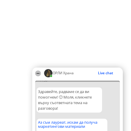
ОРЛИ Храна
Live chat
11:30
Здравейте, радваме се да ви
помогнем! 🙂 Моля, кликнете
върху съответната тема на
разговора!
Аз съм лауреат, искам да получа
маркетингови материали