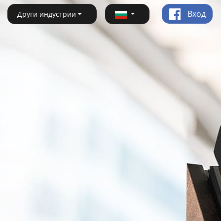
Вход
Други индустрии