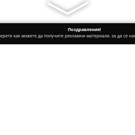
Поздравления!
ерете как можете да получите рекламни материали, за да се нас
одукти, Плодове и зеленчуци - Монтана
El Maxicano
Относно компанията:
El Maxicano
представлява утв
върху предлагането на богат 
преживяване с отличителни в
мексиканска улична кухня, к
кесадии с плънки от пилешко
присъстват също апетитни бу