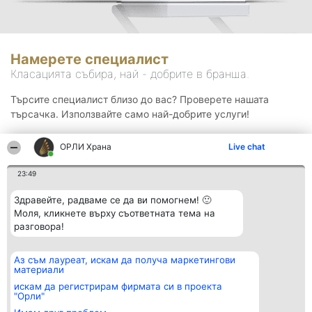
Намерете специалист
Класацията събира, най - добрите в бранша.
Търсите специалист близо до вас? Проверете нашата
търсачка. Използвайте само най-добрите услуги!
ОРЛИ Храна
Live chat
Търсене
23:49
Здравейте, радваме се да ви помогнем! 🙂
Моля, кликнете върху съответната тема на
разговора!
Аз съм лауреат, искам да получа маркетингови
Организатор на
Класация
Контакти
материали
класиране
Победители
Контакти
Beautiful Company S.R.L.
Списък на
искам да регистрирам фирмата си в проекта
BulevardulAleea Timișul De
всички
"Орли"
Sus Nr. 2, Bl. A30, Sc. A, Et.
победители
4, Ap. 13