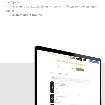
Орли Храна
Магазини за алкохол, Млечни продукти, Плодове и зеленчуци -
Варна
Fish Restaurant Danton