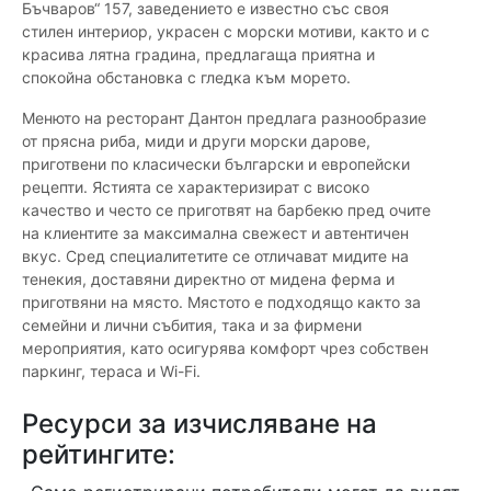
Бъчваров“ 157, заведението е известно със своя
стилен интериор, украсен с морски мотиви, както и с
красива лятна градина, предлагаща приятна и
спокойна обстановка с гледка към морето.
Менюто на ресторант Дантон предлага разнообразие
от прясна риба, миди и други морски дарове,
приготвени по класически български и европейски
рецепти. Ястията се характеризират с високо
качество и често се приготвят на барбекю пред очите
на клиентите за максимална свежест и автентичен
вкус. Сред специалитетите се отличават мидите на
тенекия, доставяни директно от мидена ферма и
приготвяни на място. Мястото е подходящо както за
семейни и лични събития, така и за фирмени
мероприятия, като осигурява комфорт чрез собствен
паркинг, тераса и Wi-Fi.
Ресурси за изчисляване на
рейтингите: