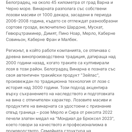
Белоградец, на около 45 километра от град Варна и
Черно море. Винарната разполага със собствени
лозови масиви от 1000 декара, засадени в периода
2006–2008 година, където се отглеждат разнообразни
сортове грозде, включително Шардоне, Мускат,
Гевюрцтраминер, Димят, Пино Ноар, Мерло, Каберне
Совиньон, Каберне Фран и Малбек.
Регионът, в който работи компанията, се отличава с
древна винопроизводствена традиция, датираща над
2000 години назад, когато траките са култивирали
лозя в този район. Белоградец Винарна е позната със
своя автентичен тракийски продукт "Зейлас",
произвеждан по традиционна технология от лозе с
история над 3000 години. Този подход акцентира
върху съхранението на наследството и подготовката
на вина с отличителен характер. Лозовите масиви и
продуктите на винарната са удостоени с признание
отвъд граница – розе Мерло и Сира от реколта 2022
печели златен медал на "Мондиал де Брюксел 2023",
което говори за качеството и професионализма в
производството. Семейната структура на