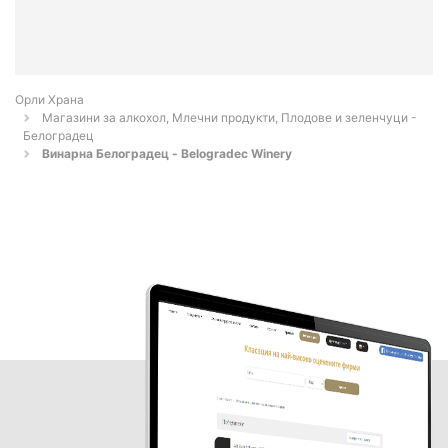
Орли Храна
Магазини за алкохол, Млечни продукти, Плодове и зеленчуци -
Белоградец
Винарна Белоградец - Belogradec Winery