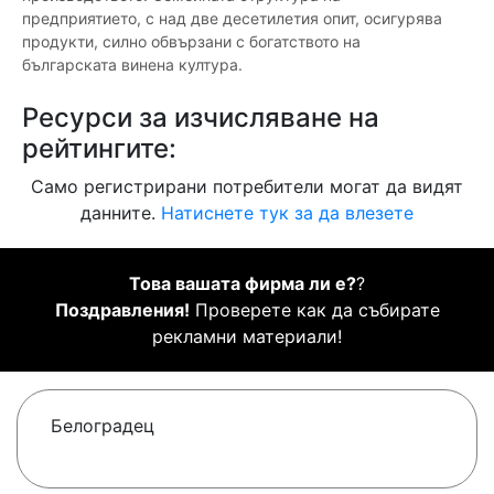
предприятието, с над две десетилетия опит, осигурява
продукти, силно обвързани с богатството на
българската винена култура.
Ресурси за изчисляване на
рейтингите:
Само регистрирани потребители могат да видят
данните.
Натиснете тук за да влезете
Това вашата фирма ли е?
?
Поздравления!
Проверете как да събирате
рекламни материали!
Белоградец