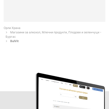
Орли Храна
Магазини за алкохол, Млечни продукти, Плодове и зеленчуци -
Бургас
BulVit