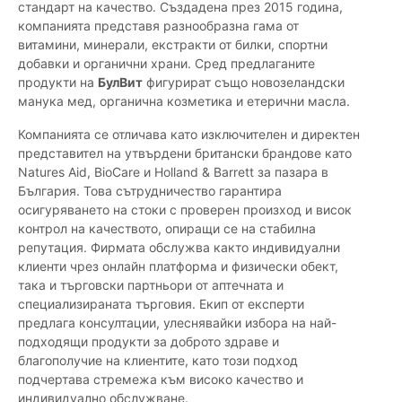
стандарт на качество. Създадена през 2015 година,
компанията представя разнообразна гама от
витамини, минерали, екстракти от билки, спортни
добавки и органични храни. Сред предлаганите
продукти на
БулВит
фигурират също новозеландски
манука мед, органична козметика и етерични масла.
Компанията се отличава като изключителен и директен
представител на утвърдени британски брандове като
Natures Aid, BioCare и Holland & Barrett за пазара в
България. Това сътрудничество гарантира
осигуряването на стоки с проверен произход и висок
контрол на качеството, опиращи се на стабилна
репутация. Фирмата обслужва както индивидуални
клиенти чрез онлайн платформа и физически обект,
така и търговски партньори от аптечната и
специализираната търговия. Екип от експерти
предлага консултации, улеснявайки избора на най-
подходящи продукти за доброто здраве и
благополучие на клиентите, като този подход
подчертава стремежа към високо качество и
индивидуално обслужване.