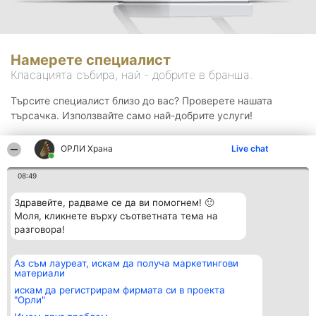
Намерете специалист
Класацията събира, най - добрите в бранша.
Търсите специалист близо до вас? Проверете нашата
търсачка. Използвайте само най-добрите услуги!
ОРЛИ Храна
Live chat
Търсене
08:49
Здравейте, радваме се да ви помогнем! 🙂
Моля, кликнете върху съответната тема на
разговора!
Аз съм лауреат, искам да получа маркетингови
Организатор на
Класация
Контакти
материали
класиране
Победители
Контакти
Beautiful Company S.R.L.
Списък на
искам да регистрирам фирмата си в проекта
BulevardulAleea Timișul De
всички
"Орли"
Sus Nr. 2, Bl. A30, Sc. A, Et.
победители
4, Ap. 13