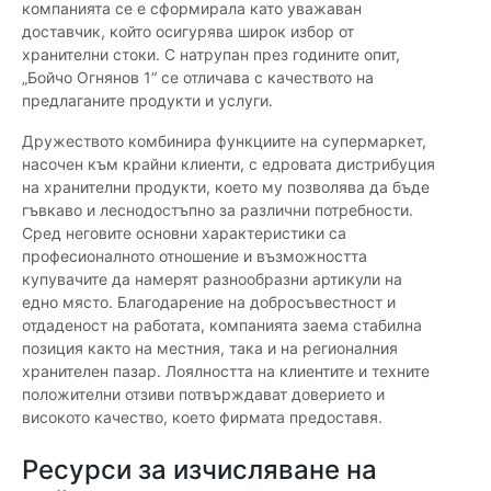
компанията се е сформирала като уважаван
доставчик, който осигурява широк избор от
хранителни стоки. С натрупан през годините опит,
„Бойчо Огнянов 1“ се отличава с качеството на
предлаганите продукти и услуги.
Дружеството комбинира функциите на супермаркет,
насочен към крайни клиенти, с едровата дистрибуция
на хранителни продукти, което му позволява да бъде
гъвкаво и леснодостъпно за различни потребности.
Сред неговите основни характеристики са
професионалното отношение и възможността
купувачите да намерят разнообразни артикули на
едно място. Благодарение на добросъвестност и
отдаденост на работата, компанията заема стабилна
позиция както на местния, така и на регионалния
хранителен пазар. Лоялността на клиентите и техните
положителни отзиви потвърждават доверието и
високото качество, което фирмата предоставя.
Ресурси за изчисляване на