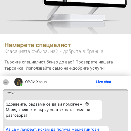
Намерете специалист
Класацията събира, най - добрите в бранша.
Търсите специалист близо до вас? Проверете нашата
търсачка. Използвайте само най-добрите услуги!
ОРЛИ Храна
Live chat
Търсене
22:28
Здравейте, радваме се да ви помогнем! 🙂
Моля, кликнете върху съответната тема на
разговора!
Аз съм лауреат, искам да получа маркетингови
Организатор на
Класация
Контакти