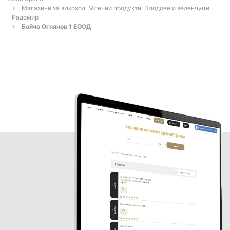
Магазини за алкохол, Млечни продукти, Плодове и зеленчуци -
Радомир
Бойчо Огнянов 1 ЕООД