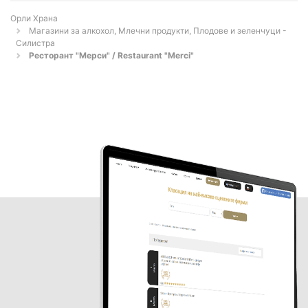
Орли Храна
Магазини за алкохол, Млечни продукти, Плодове и зеленчуци -
Силистра
Ресторант "Мерси" / Restaurant "Merci"