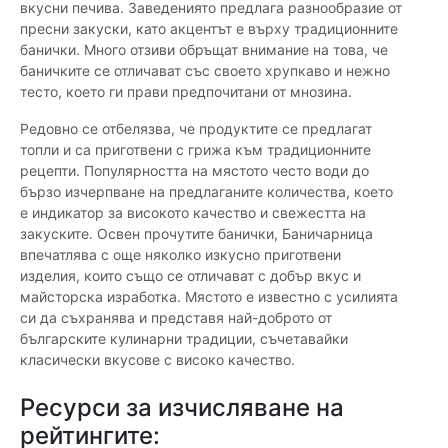
вкусни печива. Заведениято предлага разнообразие от
пресни закуски, като акцентът е върху традиционните
банички. Много отзиви обръщат внимание на това, че
баничките се отличават със своето хрупкаво и нежно
тесто, което ги прави предпочитани от мнозина.
Редовно се отбелязва, че продуктите се предлагат
топли и са приготвени с грижа към традиционните
рецепти. Популярността на мястото често води до
бързо изчерпване на предлаганите количества, което
е индикатор за високото качество и свежестта на
закуските. Освен прочутите банички, Баничарница
впечатлява с още няколко изкусно приготвени
изделия, които също се отличават с добър вкус и
майсторска изработка. Мястото е известно с усилията
си да съхранява и представя най-доброто от
българските кулинарни традиции, съчетавайки
класически вкусове с високо качество.
Ресурси за изчисляване на
рейтингите: