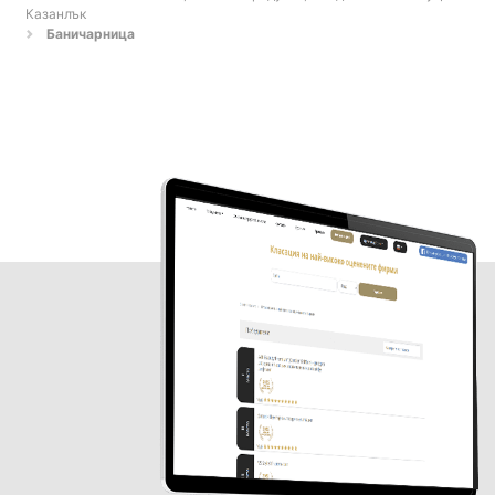
Казанлък
Баничарница