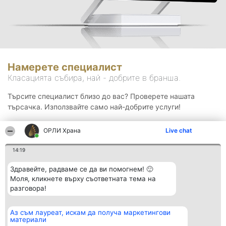
Намерете специалист
Класацията събира, най - добрите в бранша.
Търсите специалист близо до вас? Проверете нашата
търсачка. Използвайте само най-добрите услуги!
ОРЛИ Храна
Live chat
Търсене
14:19
Здравейте, радваме се да ви помогнем! 🙂
Моля, кликнете върху съответната тема на
разговора!
Аз съм лауреат, искам да получа маркетингови
Организатор на
Класация
Контакти
материали
класиране
Победители
Контакти