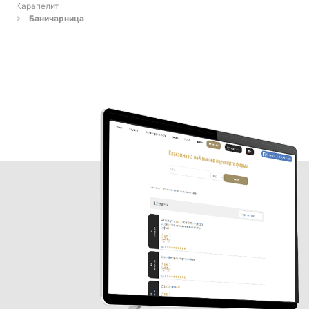
Карапелит
Баничарница