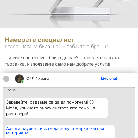
Намерете специалист
Класацията събира, най - добрите в бранша.
Търсите специалист близо до вас? Проверете нашата
търсачка. Използвайте само най-добрите услуги!
ОРЛИ Храна
Live chat
Търсене
04:17
Здравейте, радваме се да ви помогнем! 🙂
Моля, кликнете върху съответната тема на
разговора!
Аз съм лауреат, искам да получа маркетингови
Организатор на
Класация
Контакти
материали
класиране
Победители
Контакти
Beautiful Company S.R.L.
Списък на