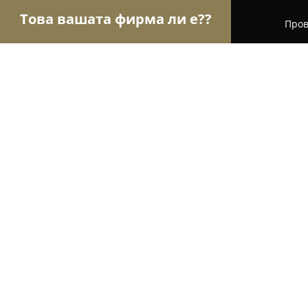
Това вашата фирма ли е??
Пров
Орли Храна
Магазини за алкохол, Млечни пр
АГРОМЕС ООД - Кланица/ Транж
8.4
(16)
Долни чифлик, 42°59'04.1"N 27°42'23.9"E
Покажи телефонния номер