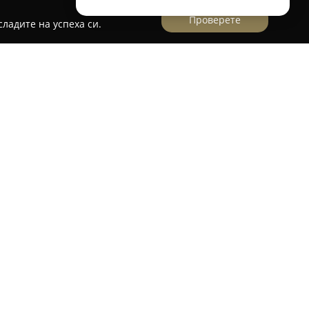
Проверете
ладите на успеха си.
- Кланица/ Транжорна
утвърдена фирма, действаща в областта на
ирана в Долни чифлик. Основната ѝ дейност
ги по клане и транжиране, чрез които се
есни продукти за различни клиенти.
тоянен ангажимент към спазването на
ндарти и контрол върху всеки етап.
 си на кланица и транжорна, АГРОМЕС ООД
о и дребно с различни месни продукти. Чрез
ото качество на суровините и устойчивите
а успешно се налага на пазара, отговаряйки на