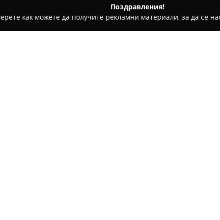
Поздравления!
ерете как можете да получите рекламни материали, за да се нас
одукти, Плодове и зеленчуци - Долни чифлик
АГРОМЕС ООД 
орна
Относно компанията:
АГРОМЕС ООД
представлява 
преработката на месо и ситу
включва предоставяне на услу
доставят висококачествени м
Компанията демонстрира пос
строгите производствени ста
В допълнение към функцията
осъществява търговия на едр
съсредоточаване върху висок
работни практики, компаният