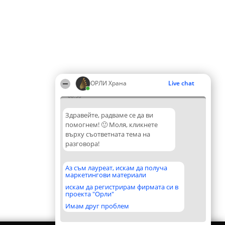
ОРЛИ Храна
Live chat
08:58
Здравейте, радваме се да ви
помогнем! 🙂 Моля, кликнете
върху съответната тема на
разговора!
Аз съм лауреат, искам да получа
маркетингови материали
искам да регистрирам фирмата си в
проекта "Орли"
Имам друг проблем