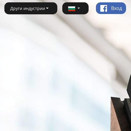
Вход
Други индустрии