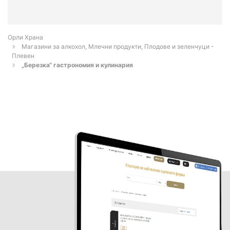
Орли Храна
Магазини за алкохол, Млечни продукти, Плодове и зеленчуци -
Плевен
„Березка“ гастрономия и кулинария