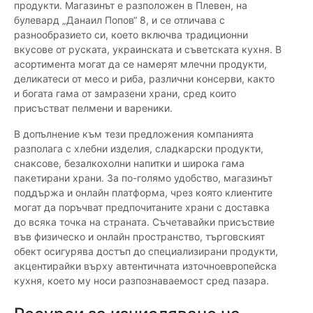
продукти. Магазинът е разположен в Плевен, на
булевард „Данаил Попов“ 8, и се отличава с
разнообразието си, което включва традиционни
вкусове от руската, украинската и съветската кухня. В
асортимента могат да се намерят млечни продукти,
деликатеси от месо и риба, различни консерви, както
и богата гама от замразени храни, сред които
присъстват пелмени и вареники.
В допълнение към тези предложения компанията
разполага с хлебни изделия, сладкарски продукти,
снаксове, безалкохолни напитки и широка гама
пакетирани храни. За по-голямо удобство, магазинът
поддържа и онлайн платформа, чрез която клиентите
могат да поръчват предпочитаните храни с доставка
до всяка точка на страната. Съчетавайки присъствие
във физическо и онлайн пространство, търговският
обект осигурява достъп до специализирани продукти,
акцентирайки върху автентичната източноевропейска
кухня, което му носи разпознаваемост сред пазара.