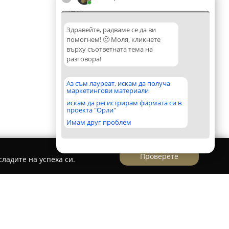
04:05
Здравейте, радваме се да ви
помогнем! 🙂 Моля, кликнете
върху съответната тема на
разговора!
Аз съм лауреат, искам да получа
маркетингови материали
искам да регистрирам фирмата си в
проекта "Орли"
Имам друг проблем
Проверете
ладите на успеха си.