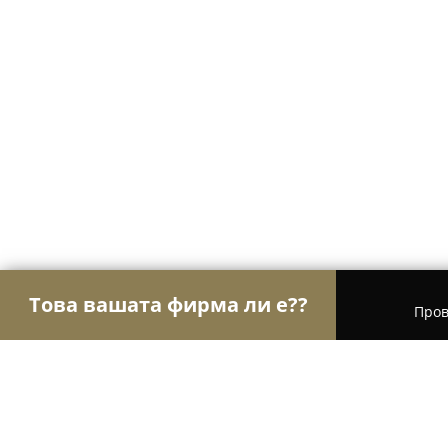
Това вашата фирма ли е??
Пров
Орли Храна
Магазини за алкохол, Млечни про