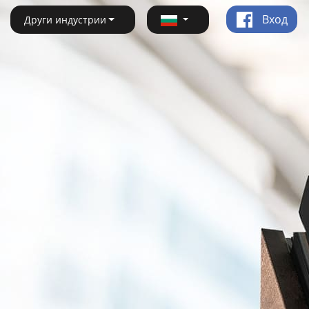
Вход
Други индустрии