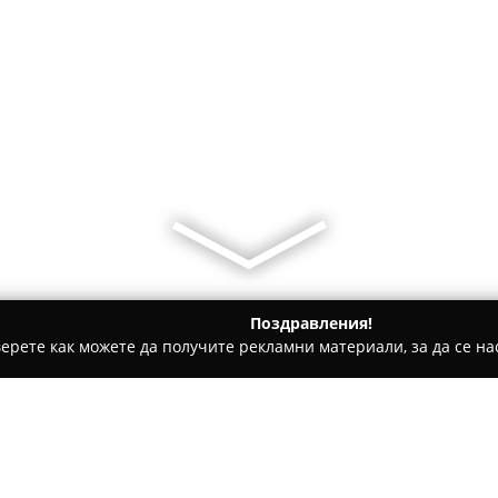
Поздравления!
ерете как можете да получите рекламни материали, за да се нас
дукти, Плодове и зеленчуци - Костинброд
Teri V 2000