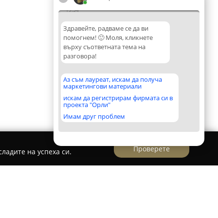
19:54
Здравейте, радваме се да ви
помогнем! 🙂 Моля, кликнете
върху съответната тема на
разговора!
Аз съм лауреат, искам да получа
маркетингови материали
искам да регистрирам фирмата си в
проекта "Орли"
Имам друг проблем
Проверете
ладите на успеха си.