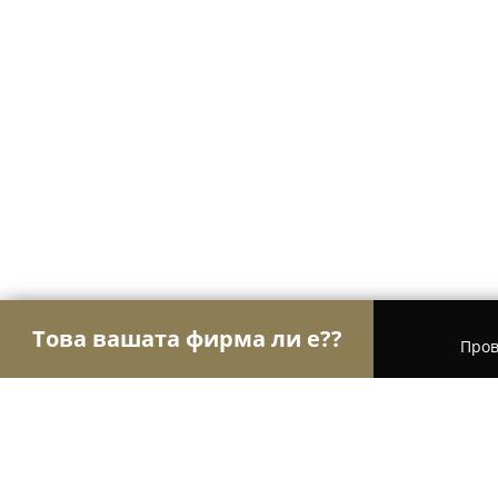
Това вашата фирма ли е??
Пров
Орли Храна
Магазини за алкохол, Млечни про