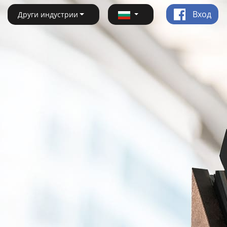
Вход
Други индустрии