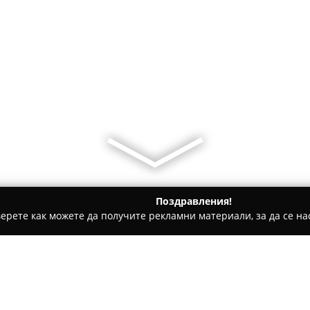
Поздравления!
ерете как можете да получите рекламни материали, за да се нас
дукти, Плодове и зеленчуци - София
Store in Ivanyane