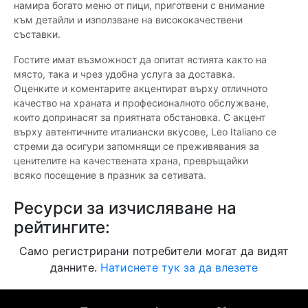
намира богато меню от пици, приготвени с внимание
към детайли и използване на висококачествени
съставки.
Гостите имат възможност да опитат ястията както на
място, така и чрез удобна услуга за доставка.
Оценките и коментарите акцентират върху отличното
качество на храната и професионалното обслужване,
които допринасят за приятната обстановка. С акцент
върху автентичните италиански вкусове, Leo Italiano се
стреми да осигури запомнящи се преживявания за
ценителите на качествената храна, превръщайки
всяко посещение в празник за сетивата.
Ресурси за изчисляване на
рейтингите:
Само регистрирани потребители могат да видят
данните.
Натиснете тук за да влезете