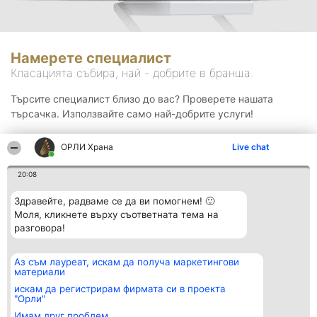
Намерете специалист
Класацията събира, най - добрите в бранша.
Търсите специалист близо до вас? Проверете нашата
търсачка. Използвайте само най-добрите услуги!
ОРЛИ Храна
Live chat
Търсене
20:08
Здравейте, радваме се да ви помогнем! 🙂
Моля, кликнете върху съответната тема на
разговора!
Аз съм лауреат, искам да получа маркетингови
Организатор на
Класация
Контакти
материали
класиране
Победители
Контакти
Beautiful Company S.R.L.
Списък на
искам да регистрирам фирмата си в проекта
BulevardulAleea Timișul De
всички
"Орли"
Sus Nr. 2, Bl. A30, Sc. A, Et.
победители
Имам друг проблем
4, Ap. 13
Правила