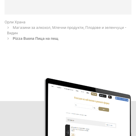
Орли Храна
Магазини за алкохол, Млечни продукти, Плодове и зеленчуци -
Видин
Pizza Buona Пица на пещ