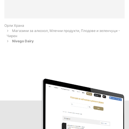
Орли Храна
Магазини за алкохол, Млечни продукти, Плодове и зеленчуци -
Чирен
Nivego Dairy