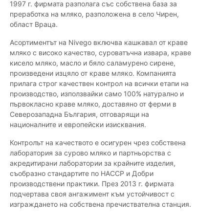
1997 г. фирмата разполага със собствена база за
преработка на мляко, разположена в село Чирен,
област Враца.
Асортиментът на Nivego включва кашкавал от краве
мляко с високо качество, суроватъчна извара, краве
кисело мляко, масло и бяло саламурено сирене,
произведени изцяло от краве мляко. Компанията
прилага строг качествен контрол на всички етапи на
производство, използвайки само 100% натурално и
първокласно краве мляко, доставяно от ферми в
Северозападна България, отговарящи на
националните и европейски изисквания.
Контролът на качеството е осигурен чрез собствена
лаборатория за сурово мляко и партньорства с
акредитирани лаборатории за крайните изделия,
съобразно стандартите по HACCP и Добри
производствени практики. През 2013 г. фирмата
подчертава своя ангажимент към устойчивост с
изграждането на собствена пречиствателна станция.