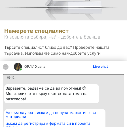
Намерете специалист
Класацията събира, най - добрите в бранша.
Търсите специалист близо до вас? Проверете нашата
търсачка. Използвайте само най-добрите услуги!
ОРЛИ Храна
Live chat
Търсене
06:12
Здравейте, радваме се да ви помогнем! 🙂
Моля, кликнете върху съответната тема на
разговора!
Аз съм лауреат, искам да получа маркетингови
Организатор на
Класация
Контакти
материали
класиране
Победители
Контакти
Beautiful Company S.R.L.
Списък на
искам да регистрирам фирмата си в проекта
BulevardulAleea Timișul De
всички