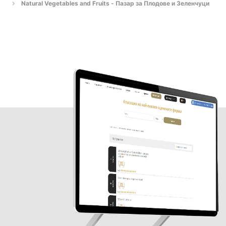
Natural Vegetables and Fruits - Пазар за Плодове и Зеленчуци