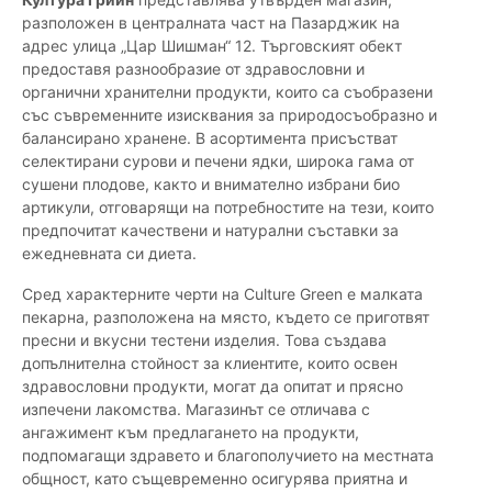
разположен в централната част на Пазарджик на
адрес улица „Цар Шишман“ 12. Търговският обект
предоставя разнообразие от здравословни и
органични хранителни продукти, които са съобразени
със съвременните изисквания за природосъобразно и
балансирано хранене. В асортимента присъстват
селектирани сурови и печени ядки, широка гама от
сушени плодове, както и внимателно избрани био
артикули, отговарящи на потребностите на тези, които
предпочитат качествени и натурални съставки за
ежедневната си диета.
Сред характерните черти на Culture Green е малката
пекарна, разположена на място, където се приготвят
пресни и вкусни тестени изделия. Това създава
допълнителна стойност за клиентите, които освен
здравословни продукти, могат да опитат и прясно
изпечени лакомства. Магазинът се отличава с
ангажимент към предлагането на продукти,
подпомагащи здравето и благополучието на местната
общност, като същевременно осигурява приятна и