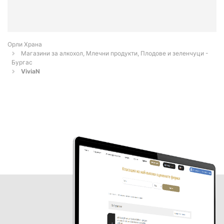
Орли Храна
Магазини за алкохол, Млечни продукти, Плодове и зеленчуци -
Бургас
ViviaN