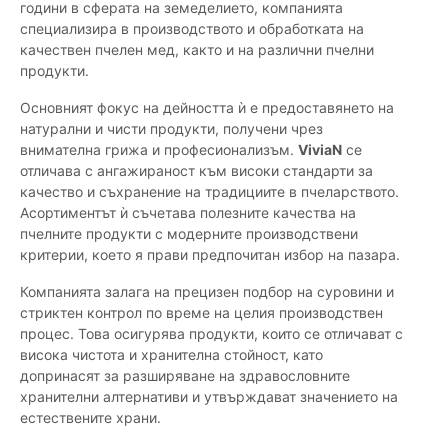
години в сферата на земеделието, компанията
специализира в производството и обработката на
качествен пчелен мед, както и на различни пчелни
продукти.
Основният фокус на дейността ѝ е предоставянето на
натурални и чисти продукти, получени чрез
внимателна грижа и професионализъм.
ViviaN
се
отличава с ангажираност към високи стандарти за
качество и съхранение на традициите в пчеларството.
Асортиментът ѝ съчетава полезните качества на
пчелните продукти с модерните производствени
критерии, което я прави предпочитан избор на пазара.
Компанията залага на прецизен подбор на суровини и
стриктен контрол по време на целия производствен
процес. Това осигурява продукти, които се отличават с
висока чистота и хранителна стойност, като
допринасят за разширяване на здравословните
хранителни алтернативи и утвърждават значението на
естествените храни.