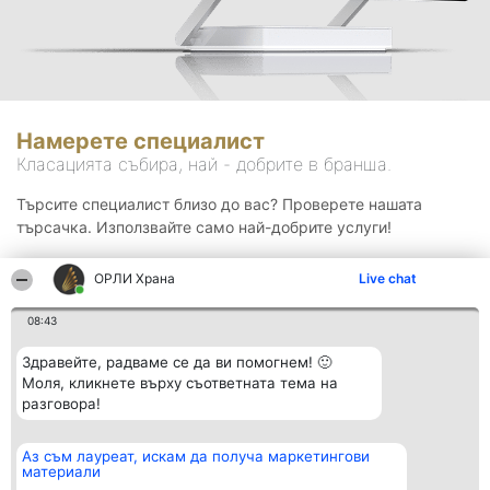
Намерете специалист
Класацията събира, най - добрите в бранша.
Търсите специалист близо до вас? Проверете нашата
търсачка. Използвайте само най-добрите услуги!
ОРЛИ Храна
Live chat
Търсене
08:43
Здравейте, радваме се да ви помогнем! 🙂
Моля, кликнете върху съответната тема на
разговора!
Аз съм лауреат, искам да получа маркетингови
Организатор на
Класация
Контакти
материали
класиране
Победители
Контакти
Beautiful Company S.R.L.
Списък на