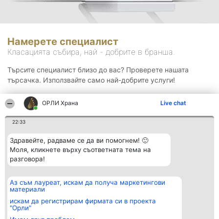
Намерете специалист
Класацията събира, най - добрите в бранша.
Търсите специалист близо до вас? Проверете нашата
търсачка. Използвайте само най-добрите услуги!
ОРЛИ Храна
Live chat
Търсене
22:33
Здравейте, радваме се да ви помогнем! 🙂
Моля, кликнете върху съответната тема на
разговора!
Аз съм лауреат, искам да получа маркетингови
Организатор на
Класация
Контакти
материали
класиране
Победители
Контакти
Beautiful Company S.R.L.
Списък на
искам да регистрирам фирмата си в проекта
BulevardulAleea Timișul De
всички
"Орли"
Sus Nr. 2, Bl. A30, Sc. A, Et.
победители
4, Ap. 13