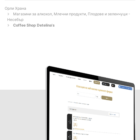
Орли Храна
Магазини за алкохол, Млечни продукти, Плодове и зеленчуци -
Несебър
Coffee Shop Detelina‘s