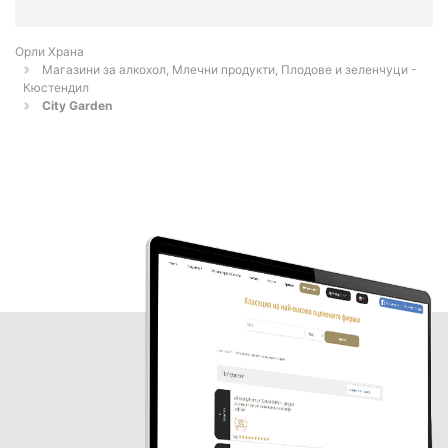
Орли Храна
Магазини за алкохол, Млечни продукти, Плодове и зеленчуци -
Кюстендил
City Garden