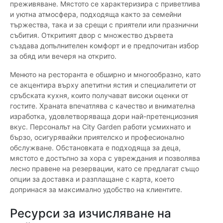
преживяване. Мястото се характеризира с приветлива
и уютна атмосфера, подходяща както за семейни
тържества, така и за срещи с приятели или празнични
събития. Откритият двор с множество дървета
създава допълнителен комфорт и е предпочитан избор
за обяд или вечеря на открито.
Менюто на ресторанта е обширно и многообразно, като
се акцентира върху апетитни ястия и специалитети от
сръбската кухня, които получават високи оценки от
гостите. Храната впечатлява с качество и внимателна
изработка, удовлетворяваща дори най-претенциозния
вкус. Персоналът на City Garden работи усмихнато и
бързо, осигурявайки приятелско и професионално
обслужване. Обстановката е подходяща за деца,
мястото е достъпно за хора с увреждания и позволява
лесно правене на резервации, като се предлагат също
опции за доставка и разплащане с карта, което
допринася за максимално удобство на клиентите.
Ресурси за изчисляване на