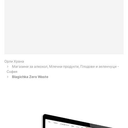
Орли Храна
Магазини за алкохол, Млечни продукти, Плодове и зеленчуци -
София
Blagichka Zero Waste