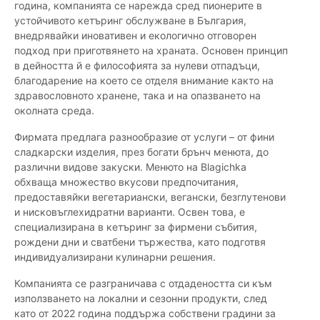
година, компанията се нарежда сред пионерите в
устойчивото кетъринг обслужване в България,
внедрявайки иновативен и екологично отговорен
подход при приготвянето на храната. Основен принцип
в дейността й е философията за нулеви отпадъци,
благодарение на което се отделя внимание както на
здравословното хранене, така и на опазването на
околната среда.
Фирмата предлага разнообразие от услуги – от фини
сладкарски изделия, през богати брънч менюта, до
различни видове закуски. Менюто на Blagichka
обхваща множество вкусови предпочитания,
предоставяйки вегетариански, вегански, безглутенови
и нисковъглехидратни варианти. Освен това, е
специализирана в кетъринг за фирмени събития,
рождени дни и сватбени тържества, като подготвя
индивидуализирани кулинарни решения.
Компанията се разграничава с отдадеността си към
използването на локални и сезонни продукти, след
като от 2022 година поддържа собствени градини за