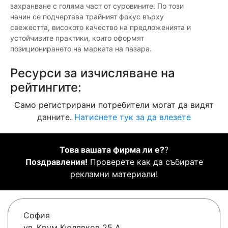
захранване с голяма част от суровините. По този
начин се подчертава трайният фокус върху
свежестта, високото качество на предложенията и
устойчивите практики, които оформят
позиционирането на марката на пазара.
Ресурси за изчисляване на
рейтингите:
Само регистрирани потребители могат да видят
данните.
Натиснете тук за да влезете
Това вашата фирма ли е?
?
Поздравления!
Проверете как да събирате
рекламни материали!
София
ул. Крум Кюлявков 25 А