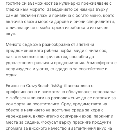
гостите си възможност за кулинарно преживяване с
гледка към морето. Заведението се намира върху
самия пясъчен плаж и привлича с богато меню, което
включва свежи морски дарове и рибни специалитети,
отличаващи се с майсторска изработка и изтънчен
вкус.
Менюто съдържа разнообразие от апетитни
предложения като рибена чорба, миди с чили сос,
както и множество грил ястия, способни да
удовлетворят различни предпочитания. Атмосферата е
непринудена и уютна, създадена за спокойствие и
отдих.
Екипът на CrazyBeach fish&grill впечатлява с
професионално и внимателно обслужване; персоналът
е любезен и винаги на разположение да се погрижи за
комфорта на посетителите. Сред предимствата на
обекта е наличието на достъпна среда за хора с
увреждания, включително осигурени вход, паркинг и
места за сядане. Фокусът върху пресните продукти
спомага за високото качество и автентичния вкус на