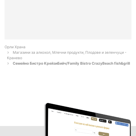
Орли Храна
Магазини за алкохол, Млечни продукти, Плодове и зеленчуци -
Кранево
Семейно Бистро КрейзиБийч/Family Bistro CrazyBeach fish&grill