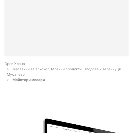
Орли Храна
Магазини за алкохол, Млечни продукти, Плодове и зеленчуци -
Мусачево
Майстори месари