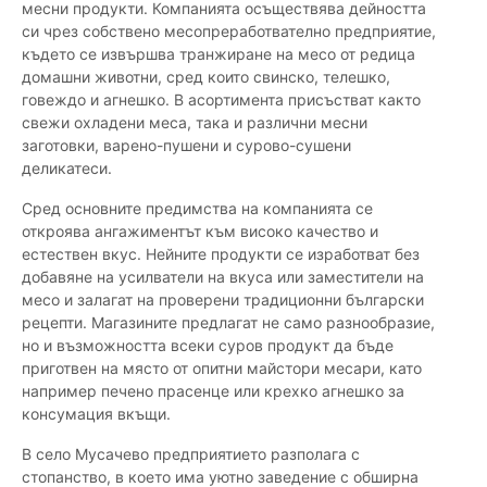
месни продукти. Компанията осъществява дейността
си чрез собствено месопреработвателно предприятие,
където се извършва транжиране на месо от редица
домашни животни, сред които свинско, телешко,
говеждо и агнешко. В асортимента присъстват както
свежи охладени меса, така и различни месни
заготовки, варено-пушени и сурово-сушени
деликатеси.
Сред основните предимства на компанията се
откроява ангажиментът към високо качество и
естествен вкус. Нейните продукти се изработват без
добавяне на усилватели на вкуса или заместители на
месо и залагат на проверени традиционни български
рецепти. Магазините предлагат не само разнообразие,
но и възможността всеки суров продукт да бъде
приготвен на място от опитни майстори месари, като
например печено прасенце или крехко агнешко за
консумация вкъщи.
В село Мусачево предприятието разполага с
стопанство, в което има уютно заведение с обширна