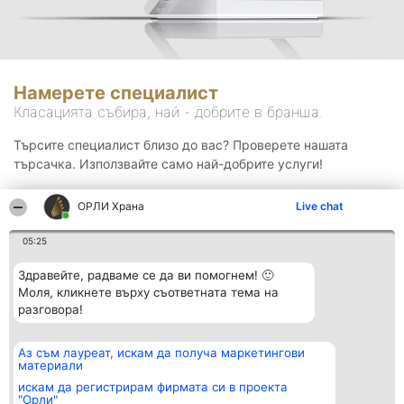
Намерете специалист
Класацията събира, най - добрите в бранша.
Търсите специалист близо до вас? Проверете нашата
търсачка. Използвайте само най-добрите услуги!
ОРЛИ Храна
Live chat
Търсене
05:25
Здравейте, радваме се да ви помогнем! 🙂
Моля, кликнете върху съответната тема на
разговора!
Аз съм лауреат, искам да получа маркетингови
Организатор на
Класация
Контакти
материали
класиране
Победители
Контакти
Beautiful Company S.R.L.
Списък на
искам да регистрирам фирмата си в проекта
BulevardulAleea Timișul De
всички
"Орли"