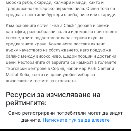
морска риба, скариди, калмари и миди, както и
традиционно българско пържено пиле. Освен това се
предлагат апетитни бургери с риба, пиле или скариди.
Към основните ястия "Fish a Chick" добавя и свежи
картофки, разнообразни салати и домашно приготвени
сосове, които подчертават характерния вкус на
предлаганата храна. Компанията поставя акцент
върху качеството на обслужването, като поддържа
баланс между високо ниво, щедри порции и достъпни
цени. Ресторантите от веригата се намират в големите
търговски центрове в София, например Park Center и
Mall of Sofia, което ги прави удобен избор за
живеещите и гостите на столицата.
Ресурси за изчисляване на
рейтингите:
Само регистрирани потребители могат да видят
данните.
Натиснете тук за да влезете